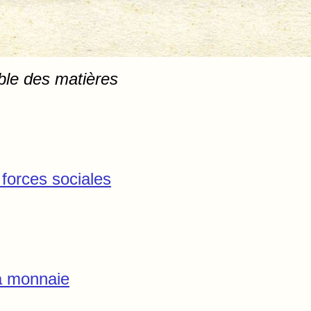
Table des matiè
 forces sociales
la monnaie